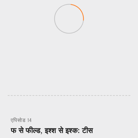
एपिसोड 14
फ से फील्ड, इश्श से इश्क: टीस