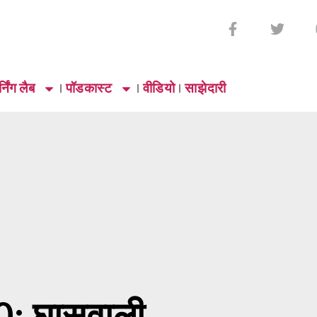
्निंग लैब
पॉडकास्ट
वीडियो
साझेदारी
0: घासवाली