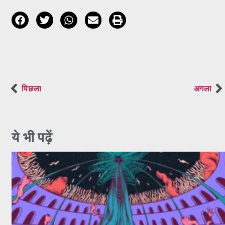
पिछला
अगला
ये भी पढ़ें