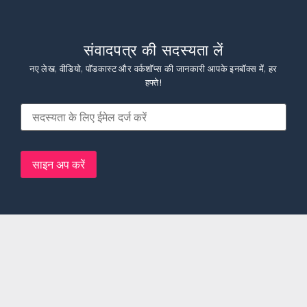
संवादपत्र की सदस्यता लें
नए लेख, वीडियो, पॉडकास्ट और वर्कशॉप्स की जानकारी आपके इनबॉक्स में, हर
हफ्ते!
हमारे बारे में
संस्करण
लर्निंग लैब
पुन: प्रकाशन
प्रस्तुतियां
शब्दों का पिटारा
संपर्क
गोपनीयता