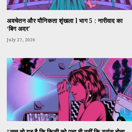
अवचेतन और यौनिकता शृंखला l भाग 5 : नारीवाद का
‘बिग अदर’
July 27, 2026
“सच तो यह है कि किसी को पता ही नहीं कि ट्रांस होता