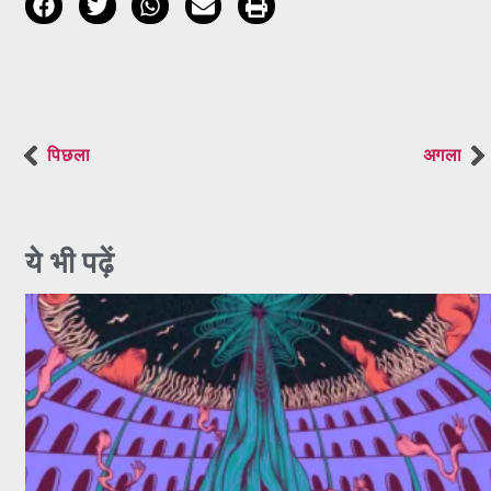
पिछला
अगला
ये भी पढ़ें